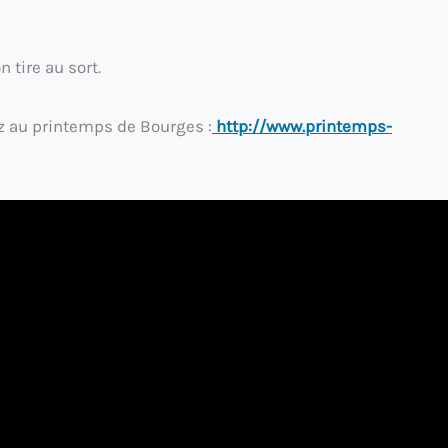
 tire au sort.
rez au printemps de Bourges :
http://www.printemps-