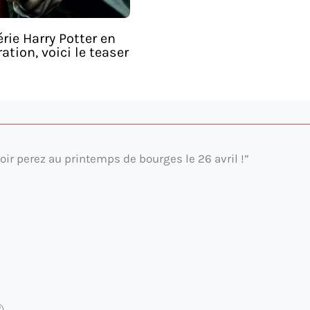
rie Harry Potter en
ation, voici le teaser
oir perez au printemps de bourges le 26 avril !”
