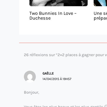
Two Bunnies In Love –
Une sé
Duchesse
prépar
26 réflexions sur “2×2 places à gagner pour v
GAËLLE
14/04/2015 À 19H57
Bonjour,
Vous êtes les plus beaux et les plus gentils 