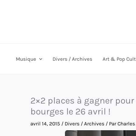
Aller
au
contenu
Musique
Divers / Archives
Art & Pop Cul
2×2 places à gagner pour
bourges le 26 avril !
avril 14, 2015
/
Divers / Archives
/ Par
Charles