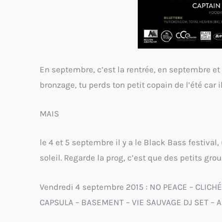
En septembre, c’est la rentrée, en septembre et
bronzage, tu perds ton petit copain de l’été car
MAIS
le 4 et 5 septembre il y a le Black Bass festival
soleil. Regarde la prog, c’est que des petits gro
Vendredi 4 septembre 2015 : NO PEACE – CLIC
CAPSULA – BASEMENT – VIE SAUVAGE DJ SET – AI