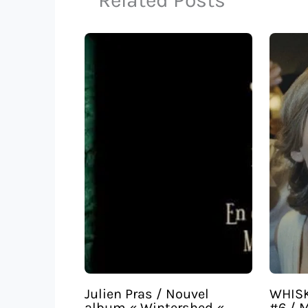
Related Posts
Julien Pras / Nouvel
WHISK
album « Wintershed «
#6 / 