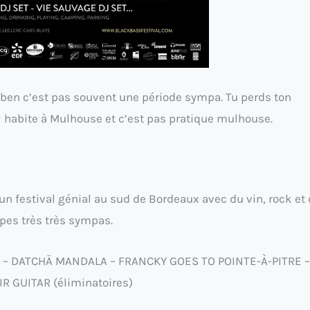
 ben c’est pas souvent une période sympa. Tu perds ton
 il habite à Mulhouse et c’est pas pratique mulhouse.
, un festival génial au sud de Bordeaux avec du vin, rock et
upes très très sympas.
HÉ – DATCHÄ MANDALA – FRANCKY GOES TO POINTE-À-PITRE –
R GUITAR (éliminatoires)