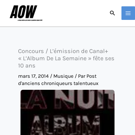
Aller
Recherche
au
contenu
Concours / L’émission de Canal+
« L’Album De La Semaine » fête ses
10 ans
mars 17, 2014
/
Musique
/ Par
Post
d'anciens chroniqueurs talentueux