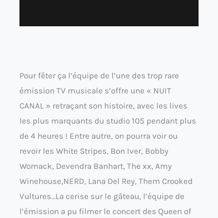
Pour fêter ça l’équipe de l’une des trop rare
émission TV musicale s’offre une « NUIT
CANAL » retraçant son histoire, avec les lives
les plus marquants du studio 105 pendant plus
de 4 heures ! Entre autre, on pourra voir ou
revoir les White Stripes, Bon Iver, Bobby
Womack, Devendra Banhart, The xx, Amy
Winehouse,NERD, Lana Del Rey, Them Crooked
Vultures…La cerise sur le gâteau, l’équipe de
l’émission a pu filmer le concert des Queen of