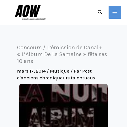
Aller
Rechercher
au
contenu
Concours / L’émission de Canal+
« L’Album De La Semaine » fête ses
10 ans
mars 17, 2014
/
Musique
/ Par
Post
d'anciens chroniqueurs talentueux