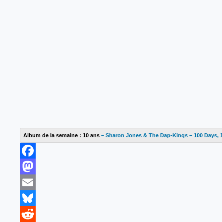
Album de la semaine : 10 ans
– Sharon Jones & The Dap-Kings – 100 Days, 
F
a
M
c
a
E
e
s
m
B