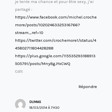
je tente ma chance et pour être sexy, j’ai
partagé :
https://www.facebook.com/michel.croche
more/posts/10202463325316766?
stream_ref=10
https://twitter.com/crochemore1/status/4
45802711804428288
https://plus.google.com/115535293188913
505791/posts/MnyBgJYxCWQ
Cdlt
Répondre
DUMAS
18/03/2014 À 7H30