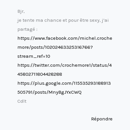
Bjr,
je tente ma chance et pour être sexy, j’ai
partagé :
https://www.facebook.com/michel.croche
more/posts/10202463325316766?
stream_ref=10
https://twitter.com/crochemore1/status/4
45802711804428288
https://plus.google.com/115535293188913
505791/posts/MnyBgJYxCWQ
Cdlt
Répondre