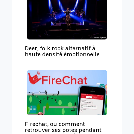
l
a
t
e
Deer, folk rock alternatif à
haute densité émotionnelle
Firechat, ou comment
retrouver ses potes pendant