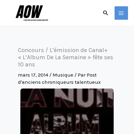
Aller
Rechercher
au
contenu
Concours / L’émission de Canal+
« L’Album De La Semaine » fête ses
10 ans
mars 17, 2014
/
Musique
/ Par
Post
d'anciens chroniqueurs talentueux