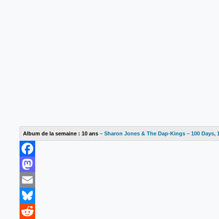
Album de la semaine : 10 ans
– Sharon Jones & The Dap-Kings – 100 Days, 
F
a
M
c
a
E
e
s
m
B