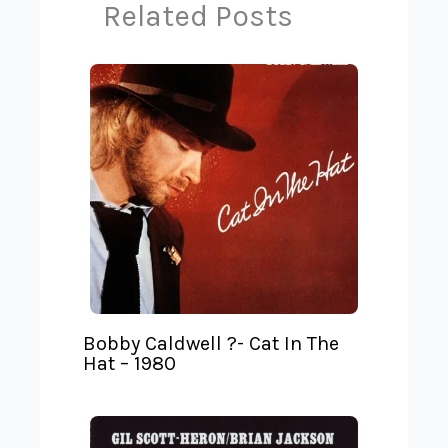
Related Posts
a
r
n
s
l
a
t
e
Bobby Caldwell ?- Cat In The
Hat – 1980