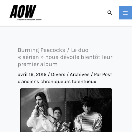
Aller
Recherche
au
contenu
Burning Peacocks / Le duo
« aérien » nous dévoile bientôt leur
premier album
avril 19, 2016
/
Divers / Archives
/ Par
Post
d'anciens chroniqueurs talentueux