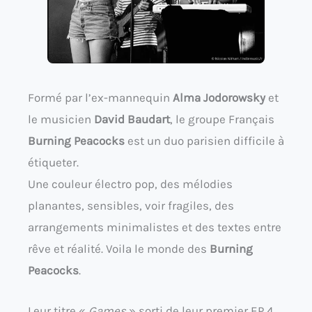
Formé par l’ex-mannequin
Alma Jodorowsky
et
le musicien
David Baudart
, le groupe Français
Burning Peacocks
est un duo parisien difficile à
étiqueter.
Une couleur électro pop, des mélodies
planantes, sensibles, voir fragiles, des
arrangements minimalistes et des textes entre
rêve et réalité. Voila le monde des
Burning
Peacocks
.
Leur titre «
Games
» sorti de leur premier EP 4