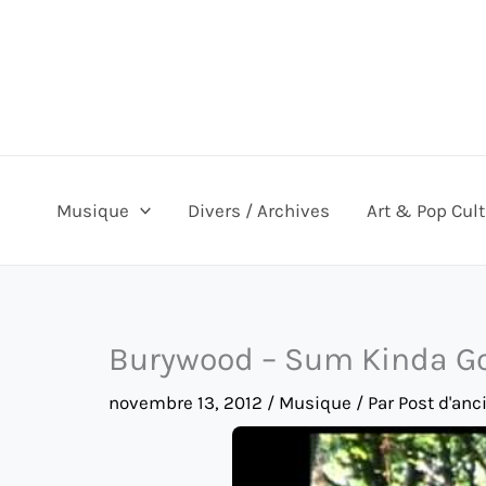
Aller
au
contenu
Musique
Divers / Archives
Art & Pop Cul
Burywood – Sum Kinda G
novembre 13, 2012
/
Musique
/ Par
Post d'anc