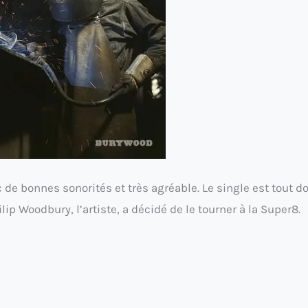
 de bonnes sonorités et très agréable. Le single est tout d
ilip Woodbury, l’artiste, a décidé de le tourner à la Super8.