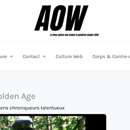
ture
Contact
Culture Web
Corps & Contre-
olden Age
iens chroniqueurs talentueux