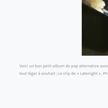
Voici un bon petit album de pop alternative avec
tout léger à souhait ; Le clip de « Latenight », Ph