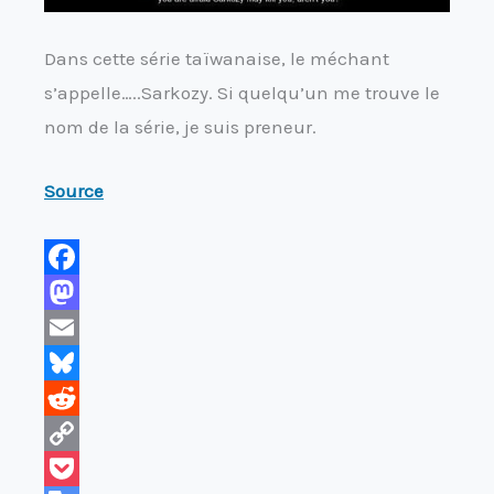
Dans cette série taïwanaise, le méchant
s’appelle…..Sarkozy. Si quelqu’un me trouve le
nom de la série, je suis preneur.
Source
F
a
M
c
a
E
e
s
m
B
b
t
a
l
R
o
o
i
u
e
C