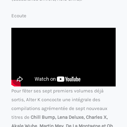
Ecoute
Pour fêter ses sept premiers volumes déjà
sortis, Alter K concocte une intégrale des
compilations agrémentée de sept nouveaux
titres de
Chill Bump, Lena Deluxe, Charles X,
Akale Wube, Martin Mey, De La Montagne et Oh