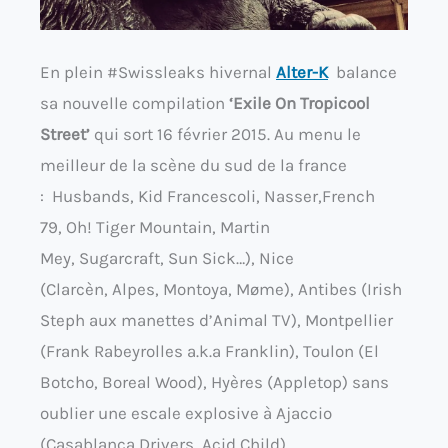
En plein #Swissleaks hivernal
Alter-K
balance
sa nouvelle compilation
‘Exile On Tropicool
Street’
qui sort 16 février 2015. Au menu le
meilleur de la scène du sud de la france
: Husbands, Kid Francescoli, Nasser,French
79, Oh! Tiger Mountain, Martin
Mey, Sugarcraft, Sun Sick…), Nice
(Clarcèn, Alpes, Montoya, Møme), Antibes (Irish
Steph aux manettes d’Animal TV), Montpellier
(Frank Rabeyrolles a.k.a Franklin), Toulon (El
Botcho, Boreal Wood), Hyères (Appletop) sans
oublier une escale explosive à Ajaccio
(Casablanca Drivers, Acid Child).