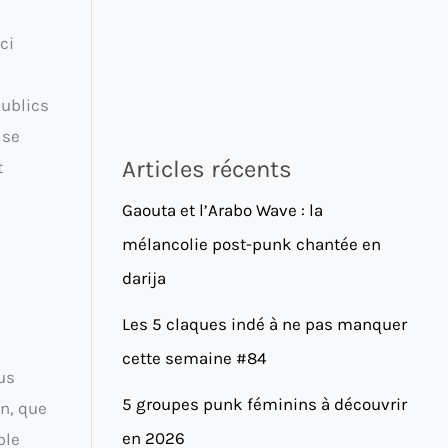
ci
publics
 se
Articles récents
t
Gaouta et l’Arabo Wave : la
mélancolie post-punk chantée en
darija
Les 5 claques indé à ne pas manquer
cette semaine #84
ous
5 groupes punk féminins à découvrir
on, que
en 2026
ble