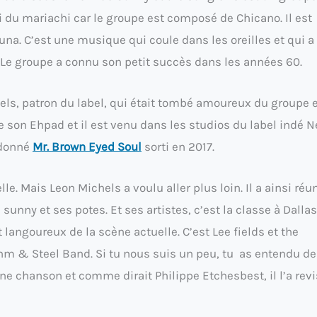
si du mariachi car le groupe est composé de Chicano. Il est
una. C’est une musique qui coule dans les oreilles et qui a
 Le groupe a connu son petit succès dans les années 60.
ichels, patron du label, qui était tombé amoureux du groupe 
e son Ehpad et il est venu dans les studios du label indé 
a donné
Mr. Brown Eyed Soul
sorti en 2017.
elle. Mais Leon Michels a voulu aller plus loin. Il a ainsi réun
 sunny et ses potes. Et ses artistes, c’est la classe à Dallas
 langoureux de la scène actuelle. C’est Lee fields et the
thm & Steel Band. Si tu nous suis un peu, tu as entendu d
e chanson et comme dirait Philippe Etchesbest, il l’a revis