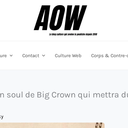
ture
Contact
Culture Web
Corps & Contre-
on soul de Big Crown qui mettra d
ky