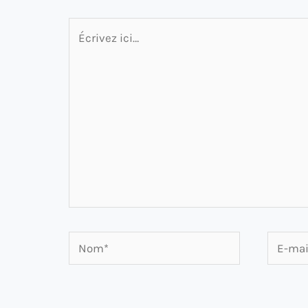
Écrivez
ici…
Nom*
E-
mail*