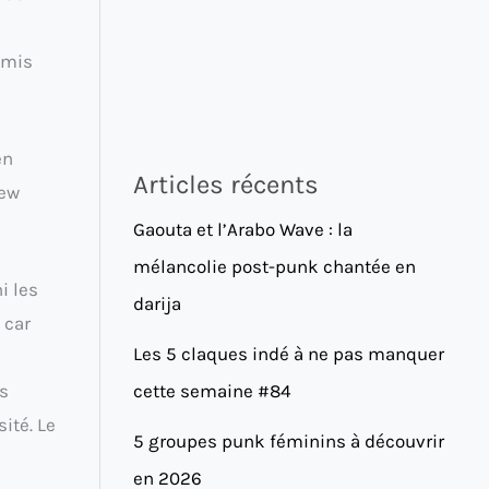
 mis
en
Articles récents
New
Gaouta et l’Arabo Wave : la
mélancolie post-punk chantée en
i les
darija
 car
Les 5 claques indé à ne pas manquer
cette semaine #84
es
ité. Le
5 groupes punk féminins à découvrir
en 2026