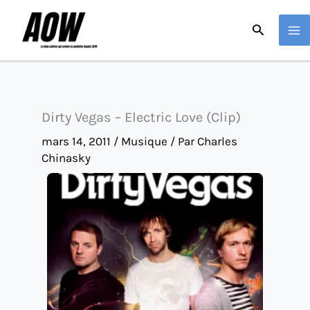
Aller
Recherche
au
contenu
Dirty Vegas – Electric Love (Clip)
mars 14, 2011
/
Musique
/ Par
Charles
Chinasky