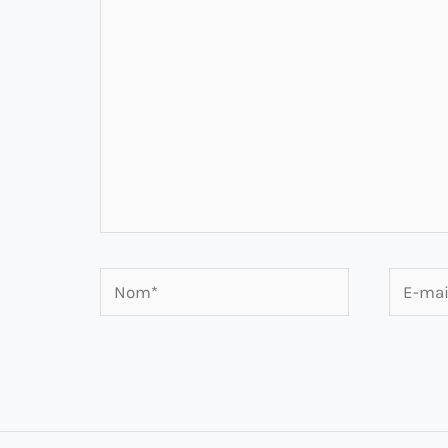
ici…
Nom*
E-
mail*