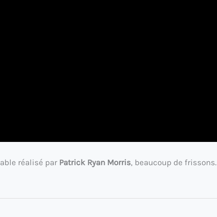
able réalisé par
Patrick Ryan Morris
, beaucoup de frissons.