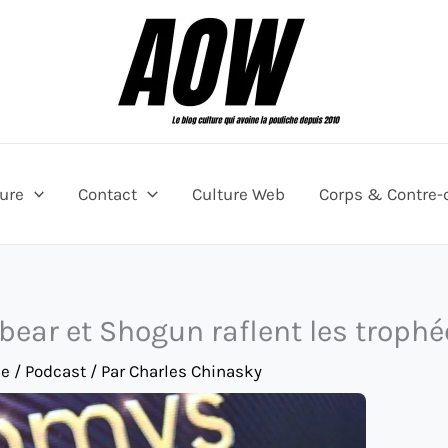
ture
Contact
Culture Web
Corps & Contre-
ear et Shogun raflent les trophé
e / Podcast
/ Par
Charles Chinasky