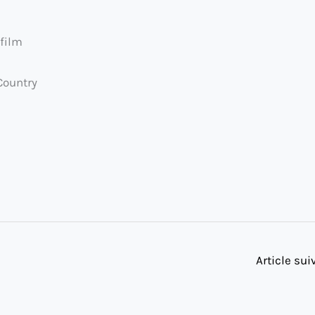
éfilm
Country
Article su