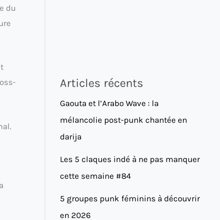
ée du
ure
t
Articles récents
oss-
Gaouta et l’Arabo Wave : la
mélancolie post-punk chantée en
mal.
darija
Les 5 claques indé à ne pas manquer
cette semaine #84
a
5 groupes punk féminins à découvrir
en 2026