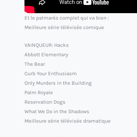
Et le palmarès complet qui va bien :
Meilleure série télévisée comique
VAINQUEUR: Hacks
Abbott Elementary
The Bear
Curb Your Enthusiasm
Only Murders in the Building
Palm Royale
Reservation Dogs
What We Do in the Shadows
Meilleure série télévisée dramatique