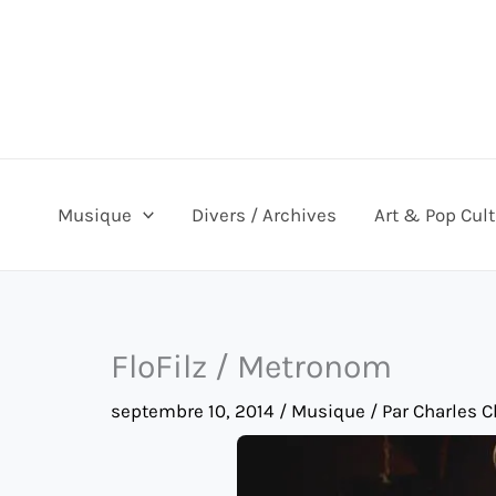
Aller
au
contenu
Musique
Divers / Archives
Art & Pop Cul
FloFilz / Metronom
septembre 10, 2014
/
Musique
/ Par
Charles C