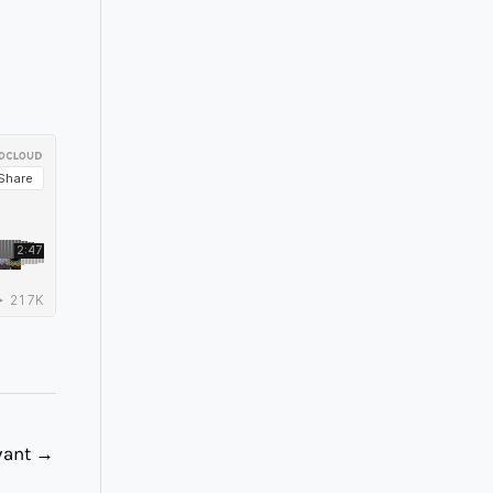
ivant
→