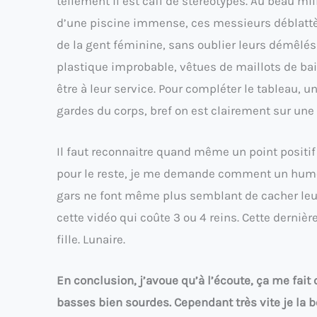
tellement il est cafi de stéréotypes. Au beau mil
d’une piscine immense, ces messieurs déblattère
de la gent féminine, sans oublier leurs démêlés 
plastique improbable, vêtues de maillots de b
être à leur service. Pour compléter le tableau, un
gardes du corps, bref on est clairement sur u
Il faut reconnaitre quand même un point posit
pour le reste, je me demande comment un humoris
gars ne font même plus semblant de cacher leu
cette vidéo qui coûte 3 ou 4 reins. Cette derniè
fille. Lunaire.
En conclusion, j’avoue qu’à l’écoute, ça me fai
basses bien sourdes. Cependant très vite je la b