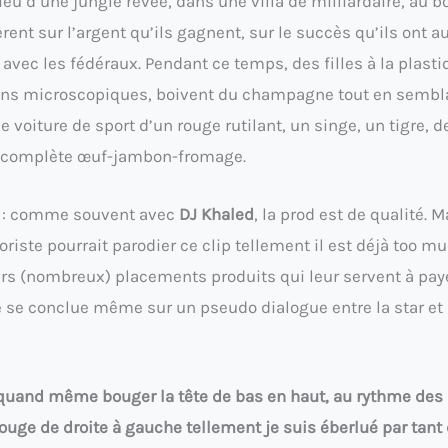
ieu d’une jungle rêvée, dans une villa de milliardaire, au b
nt sur l’argent qu’ils gagnent, sur le succès qu’ils ont a
avec les fédéraux. Pendant ce temps, des filles à la plast
ains microscopiques, boivent du champagne tout en sembl
e voiture de sport d’un rouge rutilant, un singe, un tigre, d
ne complète œuf-jambon-fromage.
if : comme souvent avec
DJ Khaled
, la prod est de qualité. M
te pourrait parodier ce clip tellement il est déjà too mu
rs (nombreux) placements produits qui leur servent à pay
re se conclue même sur un pseudo dialogue entre la star et
t quand même bouger la tête de bas en haut, au rythme des
ouge de droite à gauche tellement je suis éberlué par tant