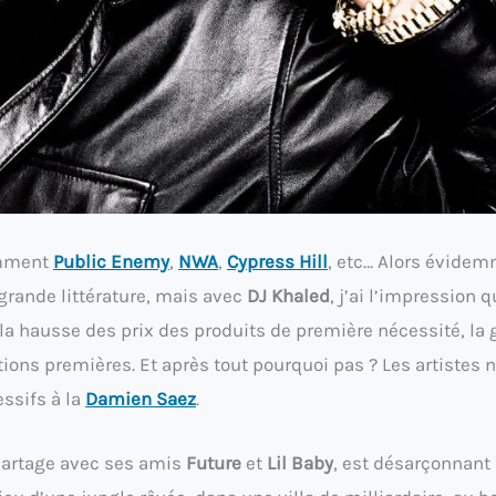
amment
Public Enemy
,
NWA
,
Cypress Hill
, etc… Alors évidem
 grande littérature, mais avec
DJ Khaled
, j’ai l’impression 
 la hausse des prix des produits de première nécessité, la 
ions premières. Et après tout pourquoi pas ? Les artistes 
ssifs à la
Damien Saez
.
artage avec ses amis
Future
et
Lil Baby
, est désarçonnant