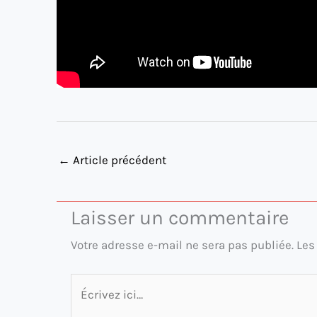
←
Article précédent
Laisser un commentaire
Votre adresse e-mail ne sera pas publiée.
Les
Écrivez
ici…