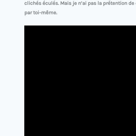
clichés éculés. Mais je n’ai pas la prétention de dé
par toi-même.