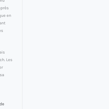
ord
uprès
ique en
ant
es
ais
ch. Les
er
 sa
 de