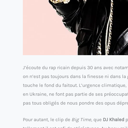
J’écoute du rap ricain depuis 30 ans avec not
on n’est pas toujours dans la finesse ni dans la
touche le fond du faitout. L’urgence climatique,
en Ukraine, ne font pas partie de ses préoccupat
pas tous obligés de nous pondre des opus dépre
Pour autant, le clip de
Big Time
, que
DJ Khaled
p