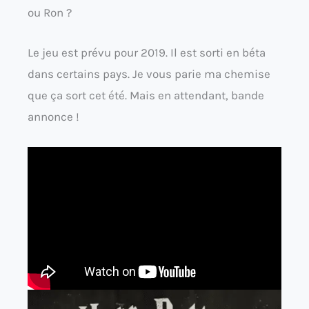
ou Ron ?
Le jeu est prévu pour 2019. Il est sorti en béta
dans certains pays. Je vous parie ma chemise
que ça sort cet été. Mais en attendant, bande
annonce !