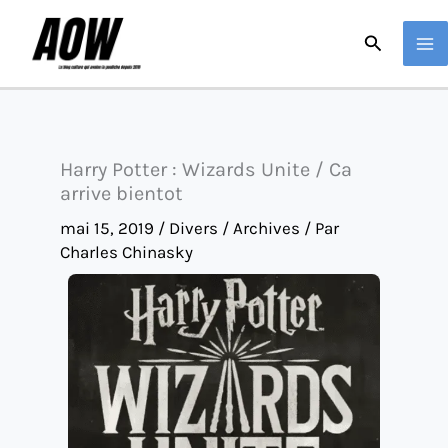
Aller
Recherche
au
contenu
Harry Potter : Wizards Unite / Ca
arrive bientot
mai 15, 2019
/
Divers / Archives
/ Par
Charles Chinasky