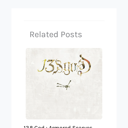
Related Posts
13&God : Armored Scarves