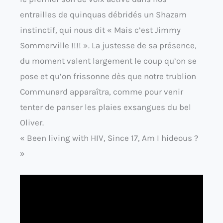
entrailles de quinquas débridés un Shazam
instinctif, qui nous dit « Mais c’est Jimmy
Sommerville !!!! ». La justesse de sa présence,
du moment valent largement le coup qu’on se
pose et qu’on frissonne dès que notre trublion
Communard apparaîtra, comme pour venir
tenter de panser les plaies exsangues du bel
Oliver.
« Been living with HIV, Since 17, Am I hideous ?
»