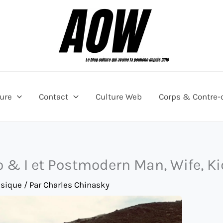
ture
Contact
Culture Web
Corps & Contre-
go & I et Postmodern Man, Wife, K
sique
/ Par
Charles Chinasky