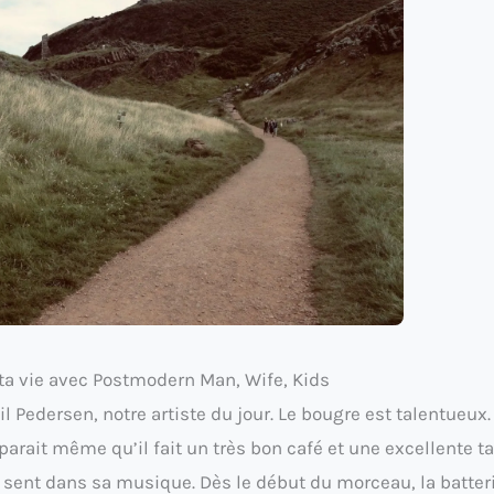
e ta vie avec Postmodern Man, Wife, Kids
Pedersen, notre artiste du jour. Le bougre est talentueux. I
 parait même qu’il fait un très bon café et une excellente ta
la sent dans sa musique. Dès le début du morceau, la batteri