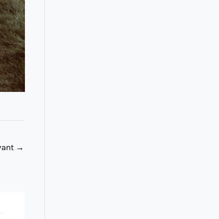
ivant
→