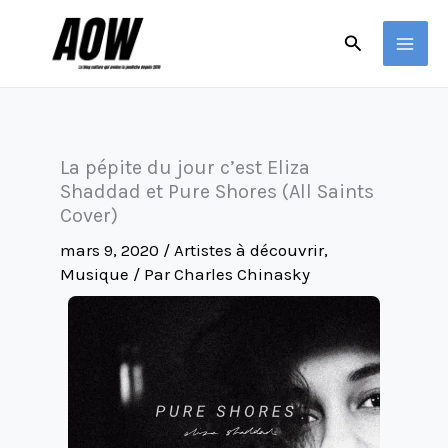
Aller
Rechercher
au
contenu
La pépite du jour c’est Eliza
Shaddad et Pure Shores (All Saints
Cover)
mars 9, 2020
/
Artistes à découvrir
,
Musique
/ Par
Charles Chinasky