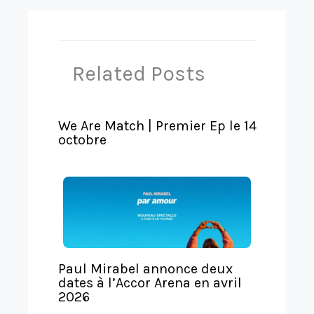
k
e
a
T
g
r
e
Related Posts
a
r
n
We Are Match | Premier Ep le 14
s
octobre
l
a
t
e
Paul Mirabel annonce deux
dates à l’Accor Arena en avril
2026