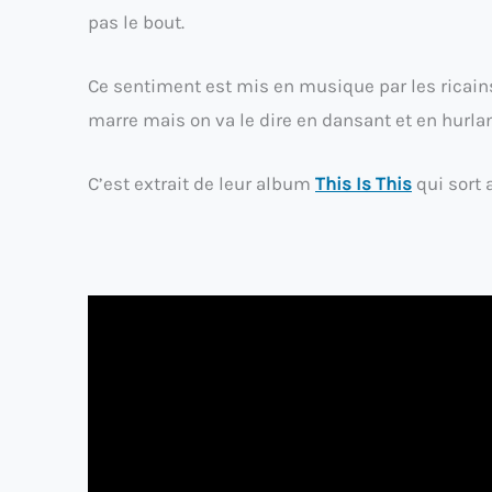
pas le bout.
Ce sentiment est mis en musique par les ricains
marre mais on va le dire en dansant et en hurlan
C’est extrait de leur album
This Is This
qui sort 