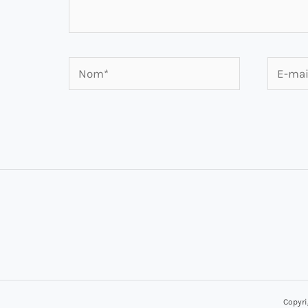
Nom*
E-
mail*
Copyri