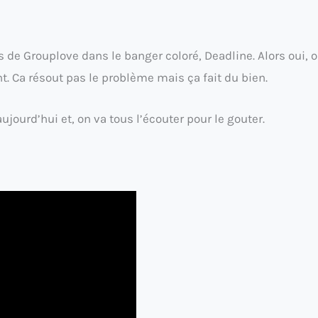
 de Grouplove dans le banger coloré, Deadline. Alors oui, o
t. Ca résout pas le problème mais ça fait du bien.
aujourd’hui et, on va tous l’écouter pour le gouter.