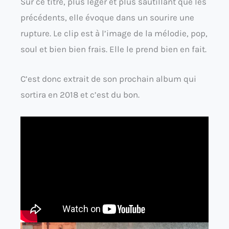
Sur ce titre, plus léger et plus sautillant que les
précédents, elle évoque dans un sourire une
rupture. Le clip est à l’image de la mélodie, pop,
soul et bien bien frais. Elle le prend bien en fait.
C’est donc extrait de son prochain album qui
sortira en 2018 et c’est du bon.