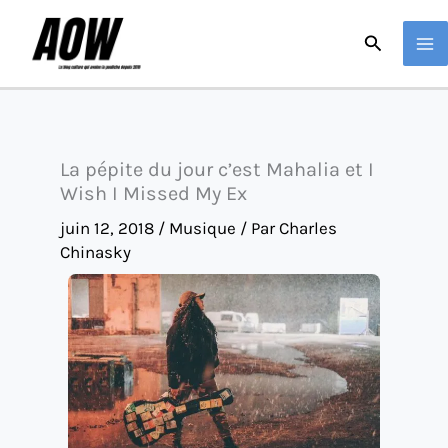
Aller
Recherche
au
contenu
La pépite du jour c’est Mahalia et I
Wish I Missed My Ex
juin 12, 2018
/
Musique
/ Par
Charles
Chinasky