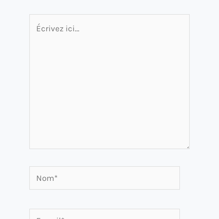
Écrivez
ici…
Nom*
E-