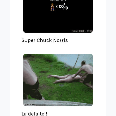
a
t
e
Super Chuck Norris
La défaite !