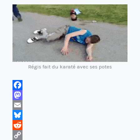
Régis fait du karaté avec ses potes
F
a
M
c
a
E
e
s
m
B
b
t
a
l
R