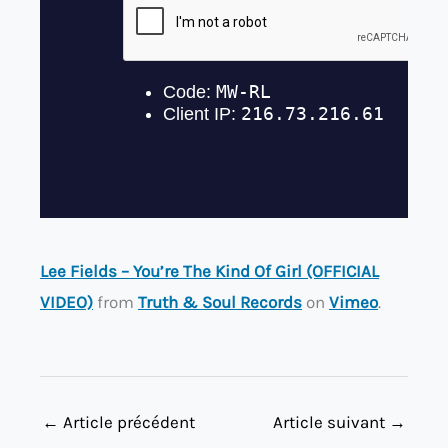
Lee Fields – You’re The Kind Of Girl (OFFICIAL
VIDEO)
from
Truth & Soul Records
on
Vimeo
.
←
Article précédent
Article suivant
→