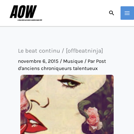
Aller
Recherche
au
contenu
Le beat continu / [offbeatninja]
novembre 6, 2015
/
Musique
/ Par
Post
d'anciens chroniqueurs talentueux