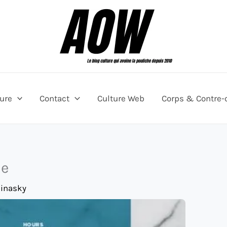
ture
Contact
Culture Web
Corps & Contre-
ne
hinasky