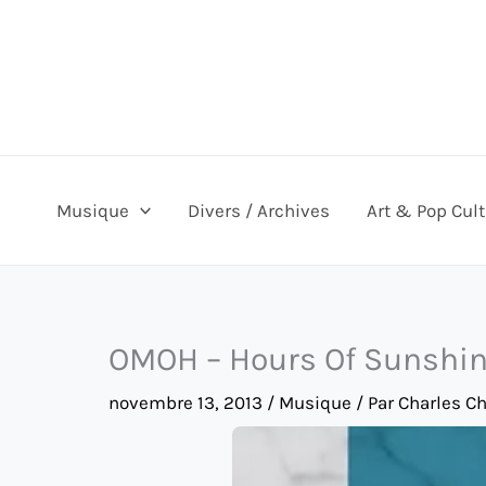
Aller
au
contenu
Musique
Divers / Archives
Art & Pop Cul
OMOH – Hours Of Sunshi
novembre 13, 2013
/
Musique
/ Par
Charles C