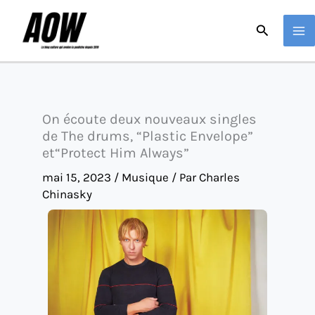
Aller
Recherche
au
contenu
On écoute deux nouveaux singles
de The drums, “Plastic Envelope”
et“Protect Him Always”
mai 15, 2023
/
Musique
/ Par
Charles
Chinasky