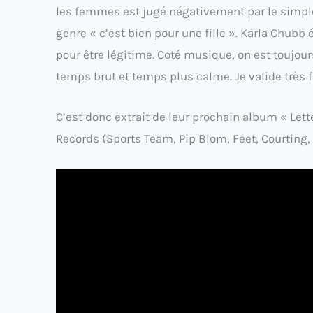
les femmes est jugé négativement par le simple
genre « c’est bien pour une fille ».
Karla Chubb
é
pour être légitime. Coté musique, on est toujour
temps brut et temps plus calme. Je valide très f
C’est donc extrait de leur prochain album « Lette
Records (Sports Team, Pip Blom, Feet, Courting, 