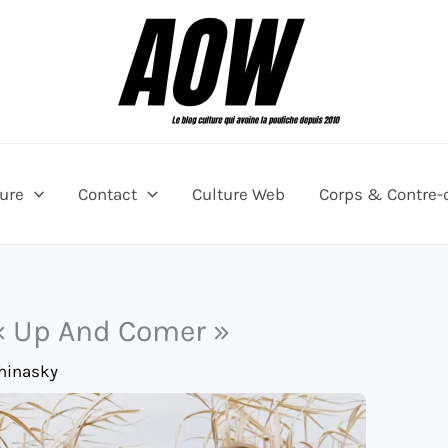
ture
Contact
Culture Web
Corps & Contre-
 « Up And Comer »
hinasky