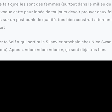
 fait qu’elles sont des femmes (surtout dans le milieu du
voque cette peur innée de toujours devoir prouver deux fo
s sur un post punk de qualité, très bien construit alternant
ort
r to Self » qui sortira le 5 janvier prochain chez Nice Swan
etc). Après « Adore Adore Adore », ça sent déja très bon.