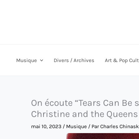
Aller
au
contenu
Musique
Divers / Archives
Art & Pop Cul
On écoute “Tears Can Be s
Christine and the Queens
mai 10, 2023
/
Musique
/ Par
Charles Chinask