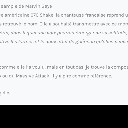
un sample de Marvin Gaye
se américaine 070 Shake, la chanteuse francaise reprend 
s retrouvé le nom. Elle a souhaité transmettre avec ce mor
rin, dans lequel une voix pourrait émerger de sa solitude,
tive les larmes et le doux effet de guérison qu’elles peuve
 comme elle l’a voulu, mais en tout cas, je trouve la compo
cky ou du Massive Attack. Il y a pire comme référence.
geles.