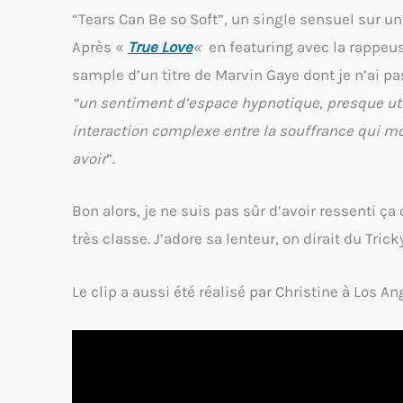
“Tears Can Be so Soft”, un single sensuel sur 
Après «
True Love
«
en featuring avec la rappeu
sample d’un titre de Marvin Gaye dont je n’ai pa
“un sentiment d’espace hypnotique, presque uté
interaction complexe entre la souffrance qui mo
avoir
”.
Bon alors, je ne suis pas sûr d’avoir ressenti ça
très classe. J’adore sa lenteur, on dirait du Tri
Le clip a aussi été réalisé par Christine à Los An