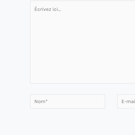
Écrivez
ici…
Nom*
E-
mail*