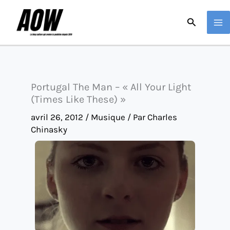
Aller
Recherche
au
contenu
Portugal The Man – « All Your Light
(Times Like These) »
avril 26, 2012
/
Musique
/ Par
Charles
Chinasky