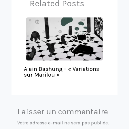
Related Posts
a
r
n
s
l
a
t
e
Alain Bashung – « Variations
sur Marilou «
Laisser un commentaire
Votre adresse e-mail ne sera pas publiée.