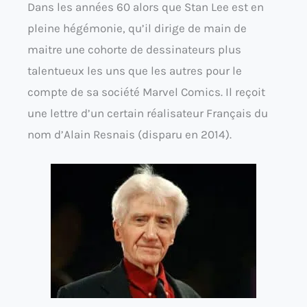
Dans les années 60 alors que Stan Lee est en
pleine hégémonie, qu’il dirige de main de
maitre une cohorte de dessinateurs plus
talentueux les uns que les autres pour le
compte de sa société Marvel Comics. Il reçoit
une lettre d’un certain réalisateur Français du
nom d’Alain Resnais (disparu en 2014).