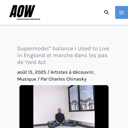
Aller
Recherche
au
contenu
Supermodel* balance I Used to Live
in England et marche dans les pas
de Yard Act
août 15, 2025
/
Artistes à découvrir
,
Musique
/ Par
Charles Chinasky