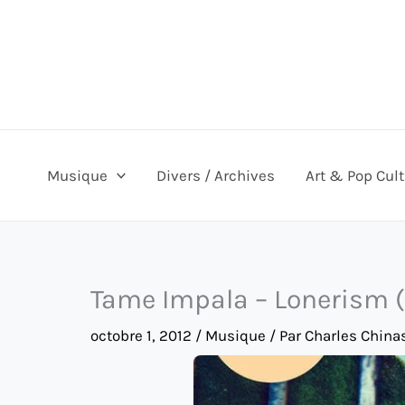
Aller
au
contenu
Musique
Divers / Archives
Art & Pop Cul
Tame Impala – Lonerism 
octobre 1, 2012
/
Musique
/ Par
Charles China