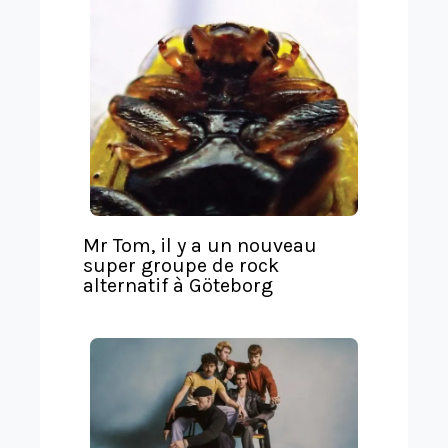
l
a
t
e
Mr Tom, il y a un nouveau
super groupe de rock
alternatif à Göteborg