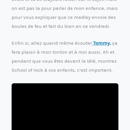
on est pas la pour parler de mon enfance, mais
pour vous expliquer que ce medley envoie des
boules de feu et fait du bien en ce vendredi.
Enfin si, allez quand même écouter
Tommy,
ça
fera plaisir à mon tonton et à moi aussi. Ah et
pendant que vous êtes devant la télé, montrez
School of rock à vos enfants, c’est important.