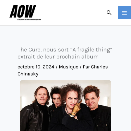
Aller
Recherche
au
contenu
The Cure, nous sort ”A fragile thing”
extrait de leur prochain album
octobre 10, 2024
/
Musique
/ Par
Charles
Chinasky