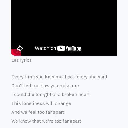
Les lyrics
Every time you kiss me, I could cry she said
Don’t tell me how you miss me
I could die tonight of a broken heart
This loneliness will change
And we feel too far apart
We know that we’re too far apart