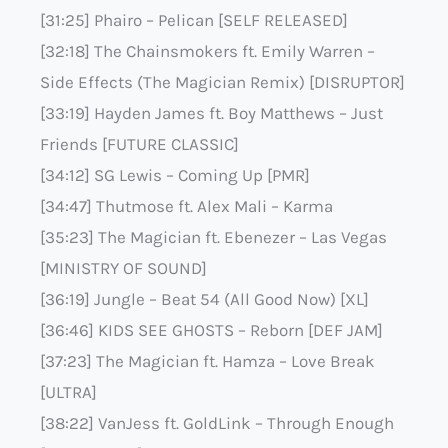
[31:25] Phairo – Pelican [SELF RELEASED]
[32:18] The Chainsmokers ft. Emily Warren –
Side Effects (The Magician Remix) [DISRUPTOR]
[33:19] Hayden James ft. Boy Matthews – Just
Friends [FUTURE CLASSIC]
[34:12] SG Lewis – Coming Up [PMR]
[34:47] Thutmose ft. Alex Mali – Karma
[35:23] The Magician ft. Ebenezer – Las Vegas
[MINISTRY OF SOUND]
[36:19] Jungle – Beat 54 (All Good Now) [XL]
[36:46] KIDS SEE GHOSTS – Reborn [DEF JAM]
[37:23] The Magician ft. Hamza – Love Break
[ULTRA]
[38:22] VanJess ft. GoldLink – Through Enough