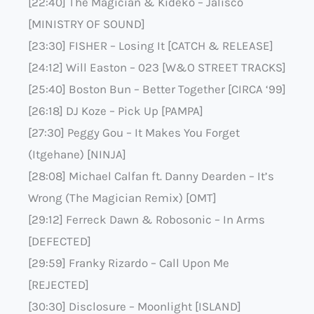
[22:40] The Magician & Kideko – Jalisco
[MINISTRY OF SOUND]
[23:30] FISHER – Losing It [CATCH & RELEASE]
[24:12] Will Easton – 023 [W&O STREET TRACKS]
[25:40] Boston Bun – Better Together [CIRCA ‘99]
[26:18] DJ Koze – Pick Up [PAMPA]
[27:30] Peggy Gou – It Makes You Forget
(Itgehane) [NINJA]
[28:08] Michael Calfan ft. Danny Dearden – It’s
Wrong (The Magician Remix) [OMT]
[29:12] Ferreck Dawn & Robosonic – In Arms
[DEFECTED]
[29:59] Franky Rizardo – Call Upon Me
[REJECTED]
[30:30] Disclosure – Moonlight [ISLAND]