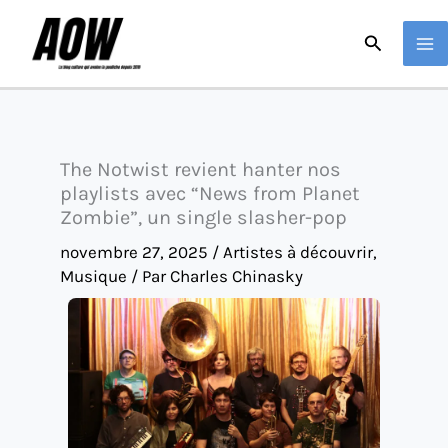
Aller
Recherche
au
contenu
The Notwist revient hanter nos
playlists avec “News from Planet
Zombie”, un single slasher-pop
novembre 27, 2025
/
Artistes à découvrir
,
Musique
/ Par
Charles Chinasky