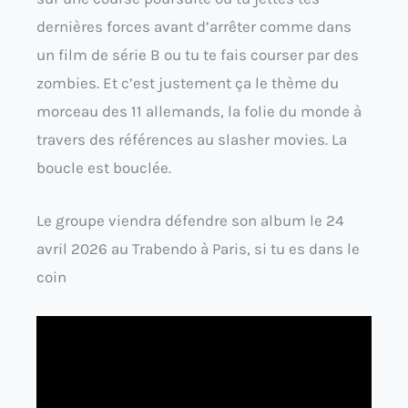
dernières forces avant d’arrêter comme dans
un film de série B ou tu te fais courser par des
zombies. Et c’est justement ça le thème du
morceau des 11 allemands, la folie du monde à
travers des références au slasher movies. La
boucle est bouclée.
Le groupe viendra défendre son album le 24
avril 2026 au Trabendo à Paris, si tu es dans le
coin