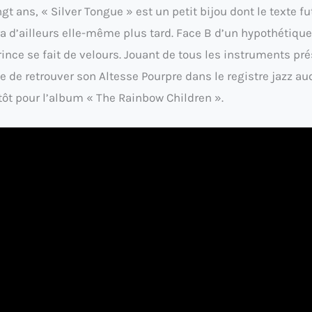
gt ans, « Silver Tongue » est un petit bijou dont le texte fut
a d’ailleurs elle-même plus tard. Face B d’un hypothétique
rince se fait de velours. Jouant de tous les instruments pr
de retrouver son Altesse Pourpre dans le registre jazz auq
tôt pour l’album « The Rainbow Children ».