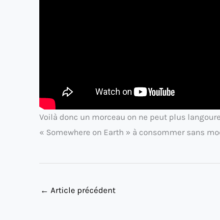
Voilà donc un morceau on ne peut plus langoure
« Somewhere on Earth » à consommer sans mod
←
Article précédent