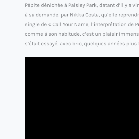
Pépite dénichée à Paisley Park, datant d’il y a vin
à sa demande, par Nikka Costa, qu’elle reprendr
single de « Call Your Name, l’interprétation de P
comme à son habitude, c’est un plaisir immense 
s’était essayé, avec brio, quelques années plus 