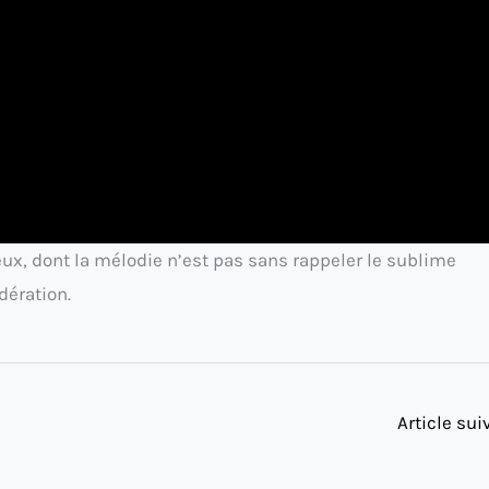
ux, dont la mélodie n’est pas sans rappeler le sublime
ération.
Article su