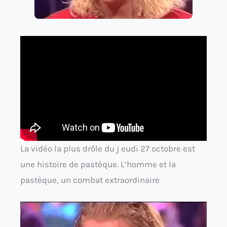
La vidéo la plus drôle du j eudi 27 octobre est
une histoire de pastèque. L’homme et la
pastèque, un combat extraordinaire