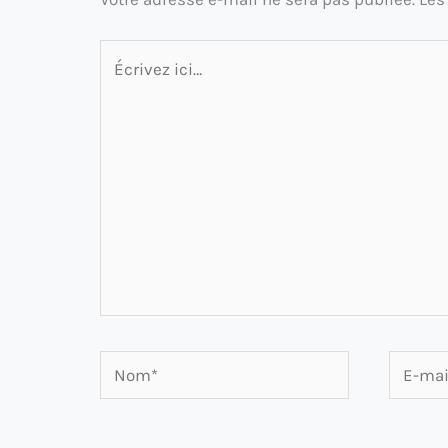
Écrivez
ici…
Nom*
E-
mail*