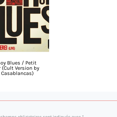
y Blues / Petit
 (Cult Version by
n Casablancas)
 champs obligatoires sont indiqués avec
*