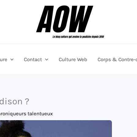
ture
Contact
Culture Web
Corps & Contre-
dison ?
hroniqueurs talentueux