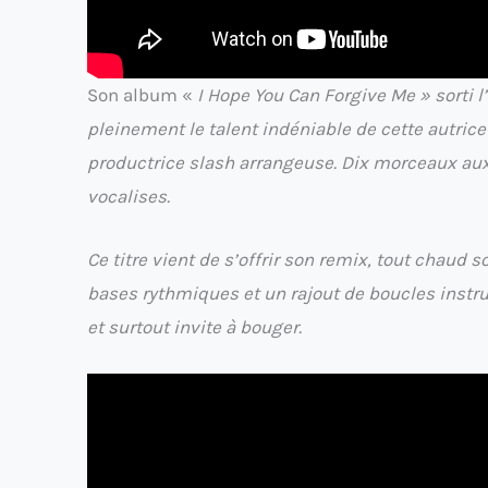
Son album «
I Hope You Can Forgive Me » sorti 
pleinement le talent indéniable de cette autric
productrice slash arrangeuse. Dix morceaux aux
vocalises.
Ce titre vient de s’offrir son remix, tout chaud s
bases rythmiques et un rajout de boucles instr
et surtout invite à bouger.