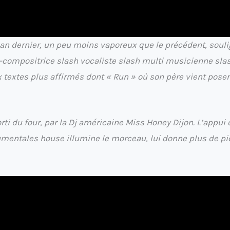
l’an dernier, un peu moins vaporeux que le précédent, soul
e-compositrice slash vocaliste slash multi musicienne sla
 textes plus affirmés dont « Run » où son père vient poser
orti du four, par la Dj américaine Miss Honey Dijon. L’appui
umentales house illumine le morceau, lui donne plus de p