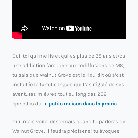
Oui, toi qui me lis et qui as plus de 35 ans et/ou
une addiction farouche aux rediffusions de M6,
tu sais que Walnut Grove est le lieu-dit où s’est
installée la famille Ingals qui t’as régalé de ses
aventures mièvres tout au long des 206
épisodes de
La petite maison dans la prairie
.
Oui, mais voila, désormais quand tu parleras de
Walnut Grove, il faudra préciser si tu évoques