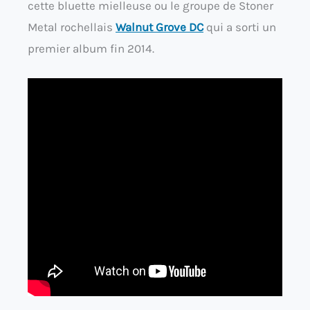
cette bluette mielleuse ou le groupe de Stoner
Metal rochellais
Walnut Grove DC
qui a sorti un
premier album fin 2014.