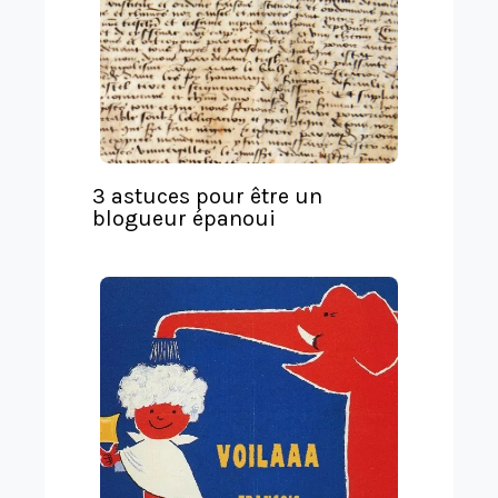
s
l
a
t
e
3 astuces pour être un
blogueur épanoui