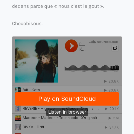
dedans parce que « nous c’est le gout ».
Chocobisous.