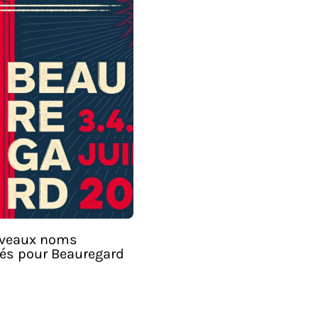
uveaux noms
lés pour Beauregard
!