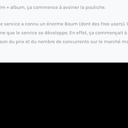
film + album, ça commence à avoiner la pouliche.
e service a connu un énorme Boum (dont des free users). 
nne que le service se développe. En effet, ça commençait à
raison du prix et du nombre de concurrents sur le marché m