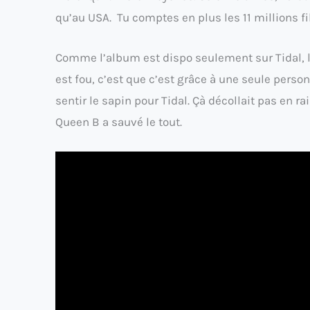
qu’au USA. Tu comptes en plus les 11 millions 
Comme l’album est dispo seulement sur Tidal, l
est fou, c’est que c’est grâce à une seule perso
sentir le sapin pour Tidal. Çà décollait pas en 
Queen B a sauvé le tout.