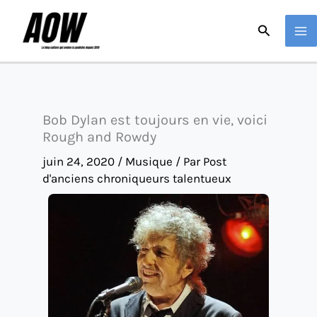
Aller
Recherche
au
contenu
Bob Dylan est toujours en vie, voici
Rough and Rowdy
juin 24, 2020
/
Musique
/ Par
Post
d'anciens chroniqueurs talentueux