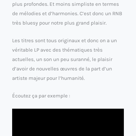
plus profondes. Et moins simpliste en termes
de mélodies et d’harmonies. C’est donc un RNB
très bluesy pour notre plus grand plaisir.
Les titres sont tous originaux et donc on a un
véritable LP avec des thématiques très
actuelles, un son un peu suranné, le plaisir
d’avoir de nouvelles œuvres de la part d’un
artiste majeur pour l’humanité.
Écoutez ça par exemple :