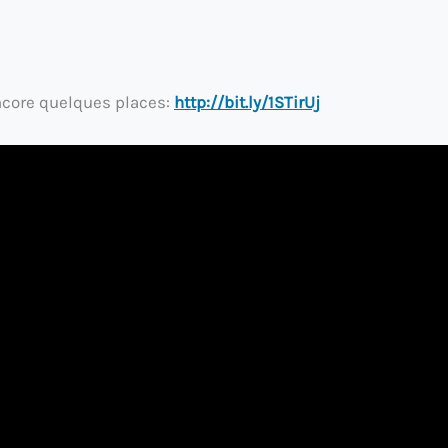
 encore quelques places:
http://bit.ly/1STirUj