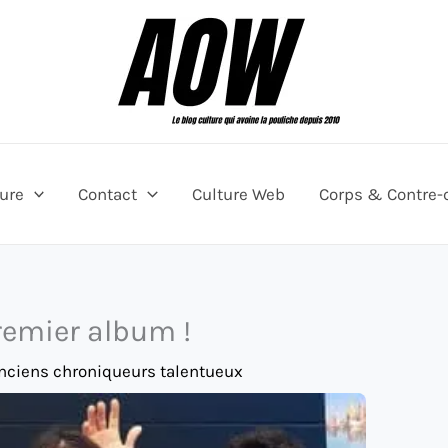
ture
Contact
Culture Web
Corps & Contre-
premier album !
anciens chroniqueurs talentueux