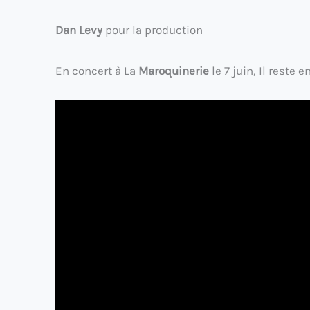
Dan Levy
pour la production
En concert à La
Maroquinerie
le 7 juin, Il reste